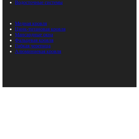
Водосточные системы
_
Медная кровля
Цинк-титановая кровля
Мансардные окна
Фальцевая кровля
Гибкая черепица
Алюминиевая кровля