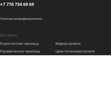
+7 776 734 69 69
Политика конфиденсиальности
Каталог
_
Композитная черепица
Медная кровля
Керамическая черепица
Цинк-титановая кровля
Сланцевая кровля
Мансардные окна
Кровельная гидроизоляция
Фальцевая кровля
Солнечная крыша
Гибкая черепица
Водосточные системы
Алюминиевая кровля