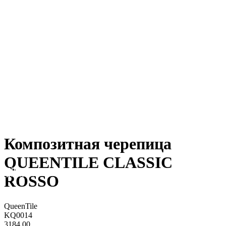
Звонок
Композитная черепица
QUEENTILE CLASSIC
Нашли
дешевле?
ROSSO
QueenTile
KQ0014
3184,00